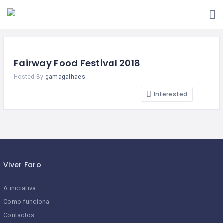
VIVER
A
SOU
FARO
INICIATIVA
FREGUÊS
COMO
QUERO
SOU
FUNCIONA?
ADERIR!
COMERCIANTE
Fairway Food Festival 2018
ESTABELECIMENTOS
CONTACTOS
Hosted By
gamagalhaes
ADERENTES
Interested
APP
VIVER
FARO
Viver Faro
A iniciativa
Como funciona
Contactos