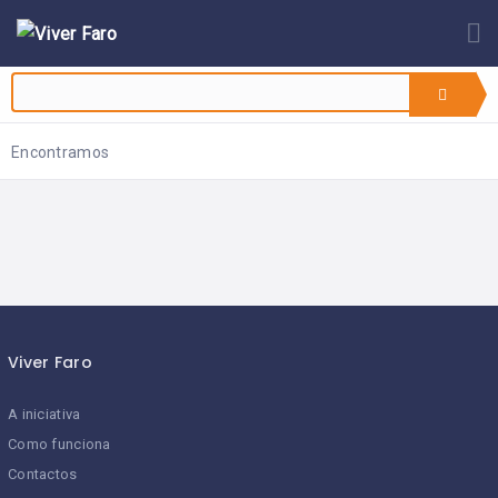
VIVER
A
SOU
FARO
INICIATIVA
FREGUÊS
COMO
QUERO
SOU
FUNCIONA?
ADERIR!
COMERCIANTE
Encontramos
ESTABELECIMENTOS
CONTACTOS
ADERENTES
APP
VIVER
FARO
Viver Faro
A iniciativa
Como funciona
Contactos