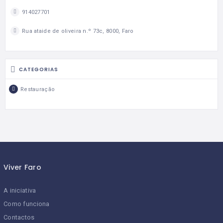
914027701
Rua ataide de oliveira n.º 73c, 8000, Faro
CATEGORIAS
Restauração
Viver Faro
A iniciativa
Como funciona
Contactos