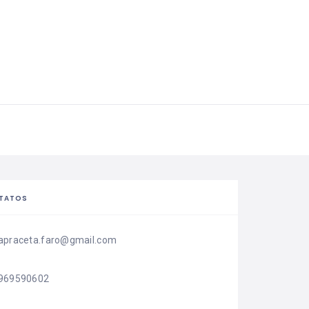
TATOS
apraceta.faro@gmail.com
969590602