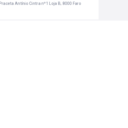
Praceta Antínio Cintra nº1 Loja B, 8000 Faro
EGORIAS
Comércio
ma iniciativa: