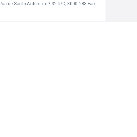
Rua de Santo António, n.º 32 R/C, 8000-283 Faro
EGORIAS
Comércio
ma iniciativa: