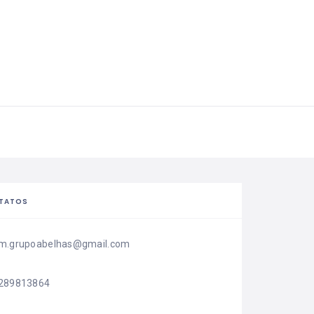
TATOS
m.grupoabelhas@gmail.com
289813864