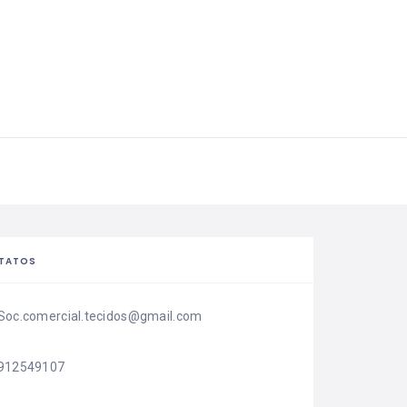
TATOS
Soc.comercial.tecidos@gmail.com
912549107