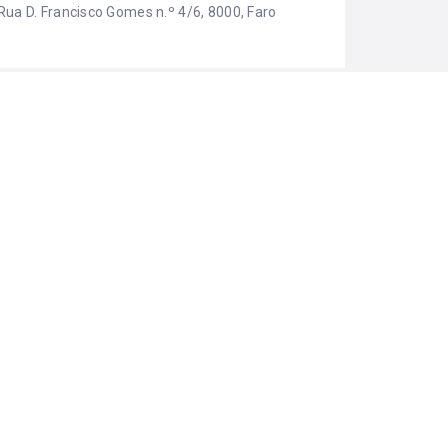
Rua D. Francisco Gomes n.º 4/6, 8000, Faro
EGORIAS
Comércio
ma iniciativa: