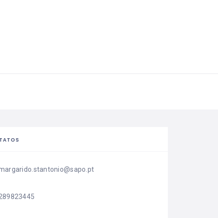
TATOS
margarido.stantonio@sapo.pt
289823445