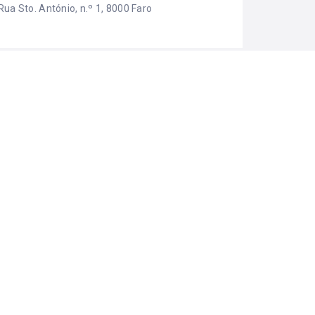
Rua Sto. António, n.º 1, 8000 Faro
EGORIAS
Comércio
ma iniciativa: